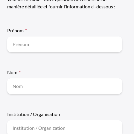
indique
manière détaillée et fournir l’information ci-dessous :
les
champs
nécessaires
Prénom
*
Nom
*
Institution / Organisation