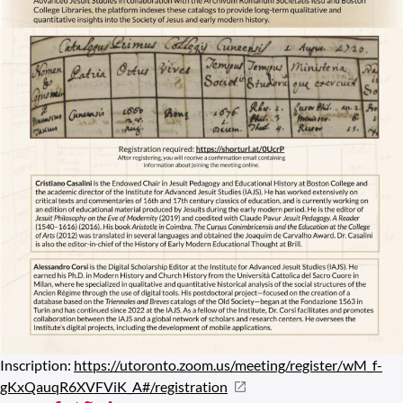
Inscription:
https://utoronto.zoom.us/meeting/register/wM_f-
gKxQauqR6XVFViK_A#/registration