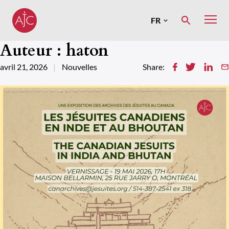
Skip
to
FR
MENU
content
English
Auteur :
haton
avril 21, 2026
Nouvelles
Share: